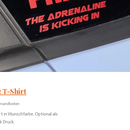
z T-Shirt
ersandkosten
rt in Wunschfarbe. Optional als
k Druck.