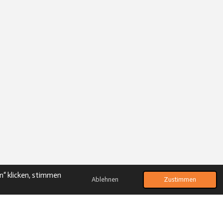
n“ klicken, stimmen
Ablehnen
Zustimmen
Mit Unterstützung von
Webador