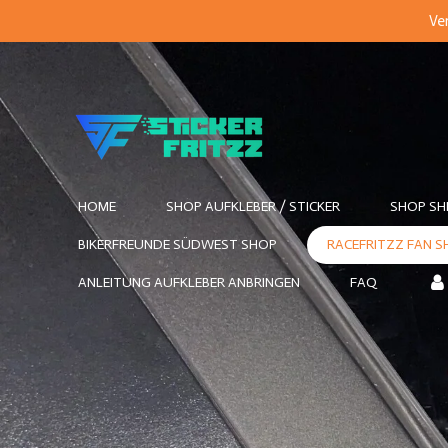
Ver
Zum
Hauptinhalt
springen
HOME
SHOP AUFKLEBER / STICKER
SHOP SH
BIKERFREUNDE SÜDWEST SHOP
RACEFRITZZ FAN 
ANLEITUNG AUFKLEBER ANBRINGEN
FAQ