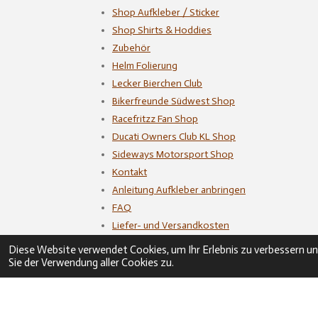
Shop Aufkleber / Sticker
Shop Shirts & Hoddies
Zubehör
Helm Folierung
Lecker Bierchen Club
Bikerfreunde Südwest Shop
Racefritzz Fan Shop
Ducati Owners Club KL Shop
Sideways Motorsport Shop
Kontakt
Anleitung Aufkleber anbringen
FAQ
Liefer- und Versandkosten
Impressum
Diese Website verwendet Cookies, um Ihr Erlebnis zu verbessern u
AGB
Sie der Verwendung aller Cookies zu.
Datenschutzerklärung
© 2022 - 2026 Stickerfritzz