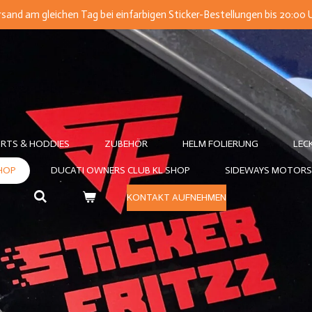
sand am gleichen Tag bei einfarbigen Sticker-Bestellungen bis 20:00 
IRTS & HODDIES
ZUBEHÖR
HELM FOLIERUNG
LEC
SHOP
DUCATI OWNERS CLUB KL SHOP
SIDEWAYS MOTORS
KONTAKT AUFNEHMEN