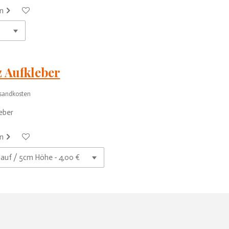
n
z Aufkleber
rsandkosten
eber
n