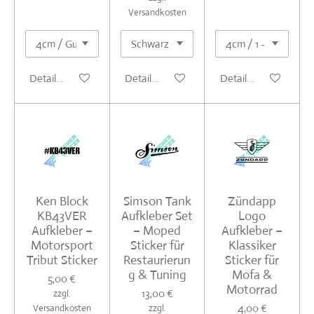
Versandkosten
Details anzeigen
Details anzeigen
Details anzeigen
Ken Block
Simson Tank
Zündapp
KB43VER
Aufkleber Set
Logo
Aufkleber –
– Moped
Aufkleber –
Motorsport
Sticker für
Klassiker
Tribut Sticker
Restaurierun
Sticker für
g & Tuning
Mofa &
5,00 €
Motorrad
13,00 €
zzgl.
4,00 €
Versandkosten
zzgl.