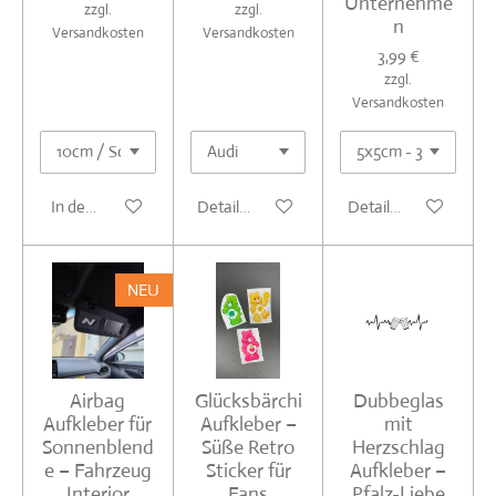
Unternehme
zzgl.
zzgl.
n
Versandkosten
Versandkosten
3,99 €
zzgl.
Versandkosten
In den Warenkorb
Details anzeigen
Details anzeigen
NEU
Airbag
Glücksbärchi
Dubbeglas
Aufkleber für
Aufkleber –
mit
Sonnenblend
Süße Retro
Herzschlag
e – Fahrzeug
Sticker für
Aufkleber –
Interior
Fans
Pfalz-Liebe