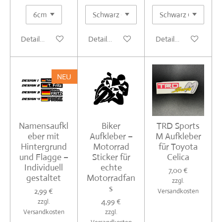
Details anzeigen
Details anzeigen
Details anzeigen
NEU
Namensaufkl
Biker
TRD Sports
eber mit
Aufkleber –
M Aufkleber
Hintergrund
Motorrad
für Toyota
und Flagge –
Sticker für
Celica
Individuell
echte
7,00 €
gestaltet
Motorradfan
zzgl.
s
2,99 €
Versandkosten
4,99 €
zzgl.
Versandkosten
zzgl.