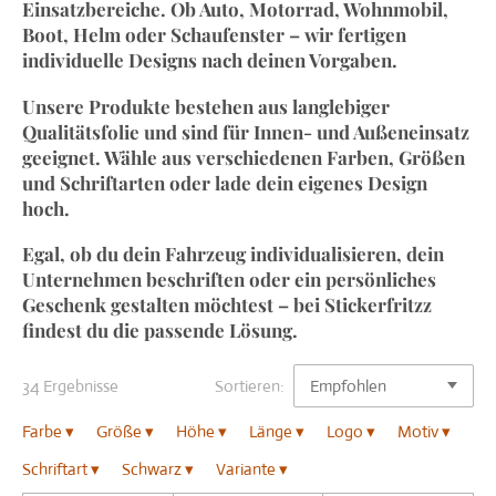
Einsatzbereiche. Ob Auto, Motorrad, Wohnmobil,
Boot, Helm oder Schaufenster – wir fertigen
individuelle Designs nach deinen Vorgaben.
Unsere Produkte bestehen aus langlebiger
Qualitätsfolie und sind für Innen- und Außeneinsatz
geeignet. Wähle aus verschiedenen Farben, Größen
und Schriftarten oder lade dein eigenes Design
hoch.
Egal, ob du dein Fahrzeug individualisieren, dein
Unternehmen beschriften oder ein persönliches
Geschenk gestalten möchtest – bei Stickerfritzz
findest du die passende Lösung.
34 Ergebnisse
Sortieren:
Farbe
▾
Größe
▾
Höhe
▾
Länge
▾
Logo
▾
Motiv
▾
Schriftart
▾
Schwarz
▾
Variante
▾