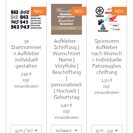
NEU
NEU
NEU
3x
Aufkleber -
Sponsoren
Startnummer
Schriftzug |
Aufkleber
n Aufkleber
Wunschtext
nach Wunsch
individuell
Name |
– Individuelle
gestalten
Vinylfolie |
Fahrzeugbes
Beschriftung
chriftung
7,99 €
|
2,50 €
zzgl.
personalisiert
Versandkosten
zzgl.
| Hochzeit |
Versandkosten
Geburtstag
2,40 €
zzgl.
Versandkosten