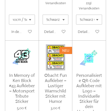
Versandkosten
zzgl.
Versandkosten
In den Warenkorb
Details anzeigen
Details anzeigen
NEU
In Memory of
Obacht Fun
Personalisiert
Ken Block
Aufkleber –
e QR-Code
#43 Aufkleber
Lustiger
Aufkleber mit
– Motorsport
Warnschild
Logo –
Tribute
Sticker mit
Individuelle
Sticker
Humor
Sticker für
dein
5,00 €
3,00 €