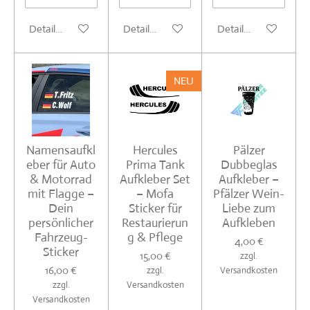
Details anzeigen
Details anzeigen
Details anzeigen
NEU
Namensaufkl
Hercules
Pälzer
eber für Auto
Prima Tank
Dubbeglas
& Motorrad
Aufkleber Set
Aufkleber –
mit Flagge –
– Mofa
Pfälzer Wein-
Dein
Sticker für
Liebe zum
persönlicher
Restaurierun
Aufkleben
Fahrzeug-
g & Pflege
4,00 €
Sticker
15,00 €
zzgl.
16,00 €
zzgl.
Versandkosten
zzgl.
Versandkosten
Versandkosten