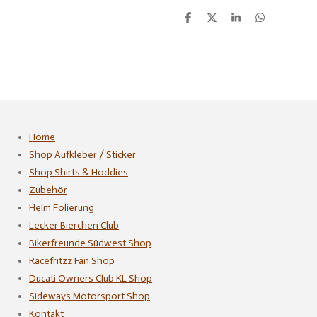
T
T
T
T
e
e
e
e
i
i
i
i
l
l
l
l
e
e
e
e
n
n
n
n
Home
Shop Aufkleber / Sticker
Shop Shirts & Hoddies
Zubehör
Helm Folierung
Lecker Bierchen Club
Bikerfreunde Südwest Shop
Racefritzz Fan Shop
Ducati Owners Club KL Shop
Sideways Motorsport Shop
Kontakt