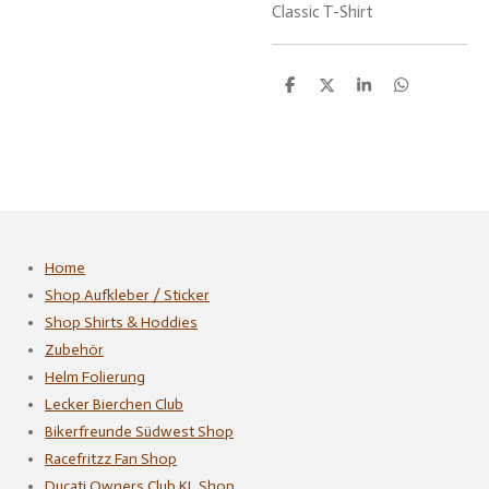
Classic T-Shirt
T
T
T
T
e
e
e
e
i
i
i
i
l
l
l
l
e
e
e
e
n
n
n
n
Home
Shop Aufkleber / Sticker
Shop Shirts & Hoddies
Zubehör
Helm Folierung
Lecker Bierchen Club
Bikerfreunde Südwest Shop
Racefritzz Fan Shop
Ducati Owners Club KL Shop