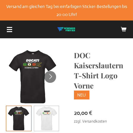
Versand am gleichen Tag bei einfarbigen Sticker-Bestellungen bis
Zum
20:00 Uhr!
Hauptinhalt
springen
DOC
Kaiserslautern
T-Shirt Logo
Vorne
NEU
20,00 €
zzgl. Versandkosten