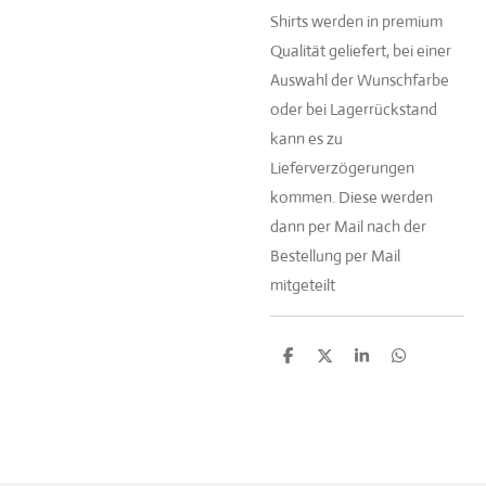
Shirts werden in premium
Qualität geliefert, bei einer
Auswahl der Wunschfarbe
oder bei Lagerrückstand
kann es zu
Lieferverzögerungen
kommen. Diese werden
dann per Mail nach der
Bestellung per Mail
mitgeteilt
T
T
T
T
e
e
e
e
i
i
i
i
l
l
l
l
e
e
e
e
n
n
n
n