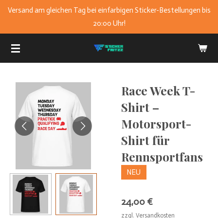
Versand am gleichen Tag bei einfarbigen Sticker-Bestellungen bis
Zum
20:00 Uhr!
Hauptinhalt
springen
Race Week T-
Shirt –
Motorsport-
Shirt für
Rennsportfans
NEU
24,00 €
zzgl. Versandkosten