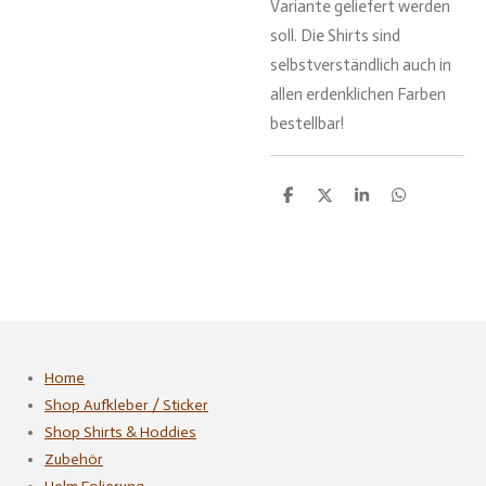
Variante geliefert werden
soll. Die Shirts sind
selbstverständlich auch in
allen erdenklichen Farben
bestellbar!
T
T
T
T
e
e
e
e
i
i
i
i
l
l
l
l
e
e
e
e
n
n
n
n
Home
Shop Aufkleber / Sticker
Shop Shirts & Hoddies
Zubehör