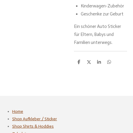
Kinderwagen-Zubehör
Geschenke zur Geburt
Ein schöner Auto Sticker
für Eltern, Babys und
Familien unterwegs.
T
T
T
T
e
e
e
e
i
i
i
i
l
l
l
l
e
e
e
e
n
n
n
n
Home
Shop Aufkleber / Sticker
Shop Shirts & Hoddies