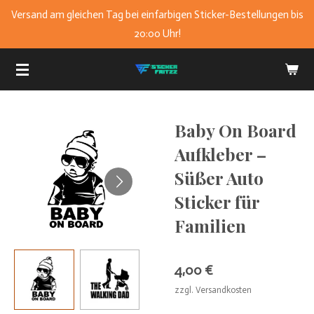
Versand am gleichen Tag bei einfarbigen Sticker-Bestellungen bis
Zum
20:00 Uhr!
Hauptinhalt
springen
Baby On Board
Aufkleber –
Süßer Auto
Sticker für
Familien
4,00 €
zzgl. Versandkosten