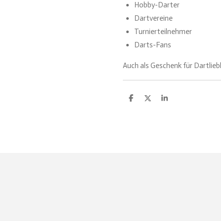
Hobby-Darter
Dartvereine
Turnierteilnehmer
Darts-Fans
Auch als Geschenk für Dartlieb
T
T
T
e
e
e
i
i
i
l
l
l
e
e
e
n
n
n